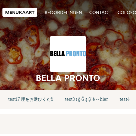
MENUKAART
BEOORDELINGEN
CONTACT
COLOF
BELLA PRONTO
test17 理をお選びくだ&
test3 ı ğ Ğ ş Ş' ê -- hier
test4