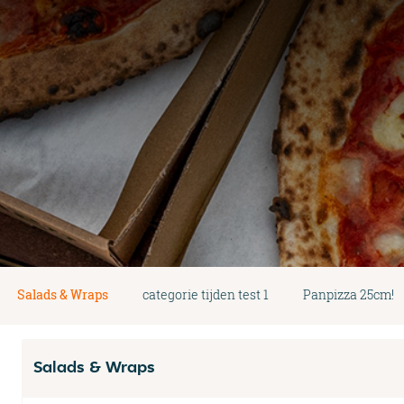
Salads & Wraps
categorie tijden test 1
Panpizza 25cm!
Salads & Wraps